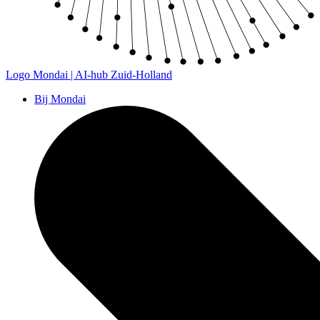
Logo
Mondai | AI-hub Zuid-Holland
Bij Mondai