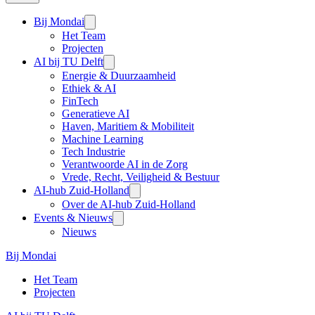
Bij Mondai
Het Team
Projecten
AI bij TU Delft
Energie & Duurzaamheid
Ethiek & AI
FinTech
Generatieve AI
Haven, Maritiem & Mobiliteit
Machine Learning
Tech Industrie
Verantwoorde AI in de Zorg
Vrede, Recht, Veiligheid & Bestuur
AI-hub Zuid-Holland
Over de AI-hub Zuid-Holland
Events & Nieuws
Nieuws
Bij Mondai
Het Team
Projecten