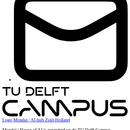
Logo
Mondai | AI-hub Zuid-Holland
Mondai | House of AI is gevestigd op de TU Delft Campus.