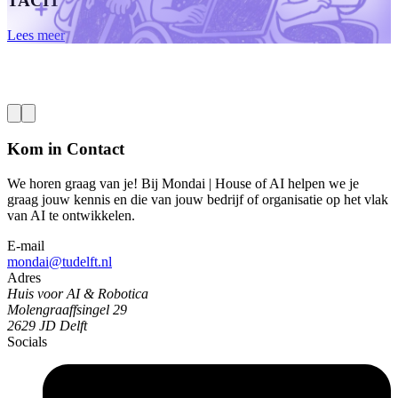
TACIT
B
s
Lees meer
L
n
L
Kom in Contact
We horen graag van je! Bij Mondai | House of AI helpen we je
graag jouw kennis en die van jouw bedrijf of organisatie op het vlak
van AI te ontwikkelen.
E-mail
mondai@tudelft.nl
Adres
Huis voor AI & Robotica
Molengraaffsingel 29
2629 JD Delft
Socials