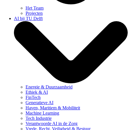
Het Team
Projecten
AI bij TU Delft
Energie & Duurzaamheid
Ethiek & AI
FinTech
Generatieve AI
Haven, Maritiem & Mobiliteit
Machine Learning
Tech Industrie
Verantwoorde AI in de Zorg
Vrede, Recht, Veiligheid & Bestuur