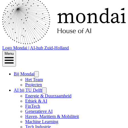
Logo
Mondai | AI-hub Zuid-Holland
Menu
Bij Mondai
Het Team
Projecten
AI bij TU Delft
Energie & Duurzaamheid
Ethiek & AI
FinTech
Generatieve AI
Haven, Maritiem & Mobiliteit
Machine Learning
Tech Industrie