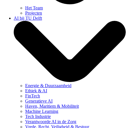
Het Team
Projecten
AI bij TU Delft
Energie & Duurzaamheid
Ethiek & AI
FinTech
Generatieve AI
Haven, Maritiem & Mobiliteit
Machine Learning
Tech Industrie
Verantwoorde AI in de Zorg
Vrede, Recht, Veiligheid & Bestuur