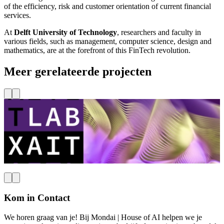
of the efficiency, risk and customer orientation of current financial
services.
At
Delft University of Technology
, researchers and faculty in
various fields, such as management, computer science, design and
mathematics, are at the forefront of this FinTech revolution.
Meer gerelateerde projecten
TU Delft
Haven, Maritiem & Mobiliteit
XAIT Lab
Lees meer
L
Kom in Contact
We horen graag van je! Bij Mondai | House of AI helpen we je