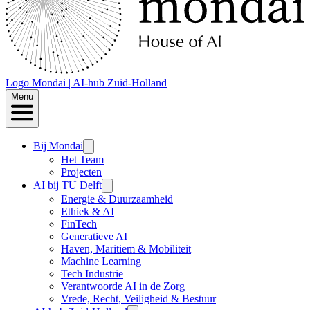
Logo
Mondai | AI-hub Zuid-Holland
Menu
Bij Mondai
Het Team
Projecten
AI bij TU Delft
Energie & Duurzaamheid
Ethiek & AI
FinTech
Generatieve AI
Haven, Maritiem & Mobiliteit
Machine Learning
Tech Industrie
Verantwoorde AI in de Zorg
Vrede, Recht, Veiligheid & Bestuur