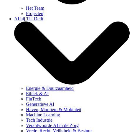
Het Team
Projecten
AI bij TU Delft
Energie & Duurzaamheid
Ethiek & AI
FinTech
Generatieve AI
Haven, Maritiem & Mobiliteit
Machine Learning
Tech Industrie
Verantwoorde AI in de Zorg
Vrede, Recht, Veiligheid & Bestuur