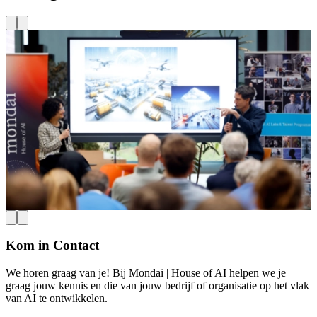
Mondai | House of AI
Haven, Maritiem & Mobiliteit
TU Delft
AI & Mobility Day 2026
Mobiliteit, transport en logistiek staan voor veel uitdagingen en zijn
O
sterk met elkaar verweven, waardoor ze bijzonder lastig op te lossen
a
zijn. Op deze dag brengen onderzoek, innovatie, en verschillende
i
perspectieven samen om te laten zien dat wanneer wij mobiliteit
s
slimmer organiseren, we meer halen uit de capaciteit die er al is.
L
Lees meer
Kom in Contact
We horen graag van je! Bij Mondai | House of AI helpen we je
graag jouw kennis en die van jouw bedrijf of organisatie op het vlak
van AI te ontwikkelen.