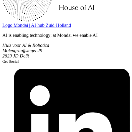
Logo
Mondai | AI-hub Zuid-Holland
AI is enabling technology; at Mondai we enable AI
Huis voor AI & Robotica
Molengraaffsingel 29
2629 JD Delft
Get Social