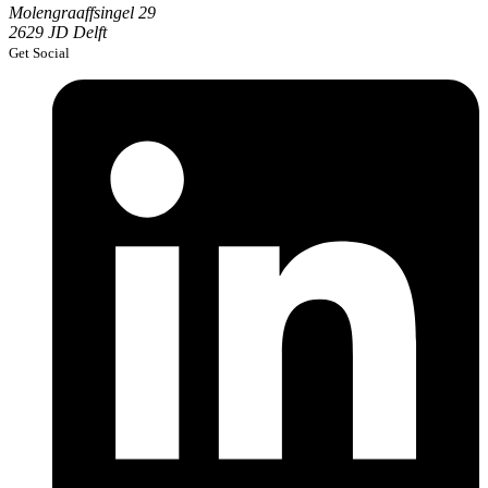
Molengraaffsingel 29
2629 JD Delft
Get Social