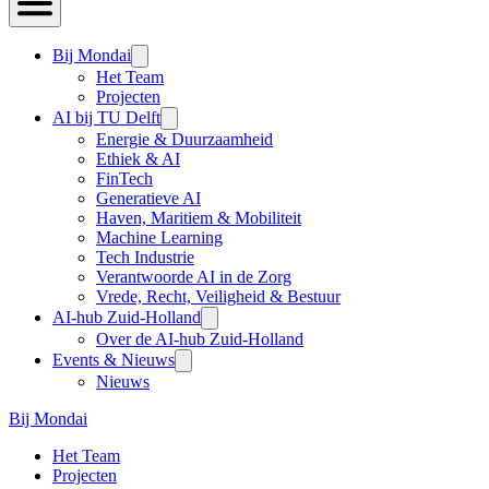
Bij Mondai
Het Team
Projecten
AI bij TU Delft
Energie & Duurzaamheid
Ethiek & AI
FinTech
Generatieve AI
Haven, Maritiem & Mobiliteit
Machine Learning
Tech Industrie
Verantwoorde AI in de Zorg
Vrede, Recht, Veiligheid & Bestuur
AI-hub Zuid-Holland
Over de AI-hub Zuid-Holland
Events & Nieuws
Nieuws
Bij Mondai
Het Team
Projecten