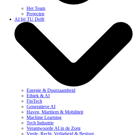
Het Team
Projecten
AI bij TU Delft
Energie & Duurzaamheid
Ethiek & AI
FinTech
Generatieve AI
Haven, Maritiem & Mobiliteit
Machine Learning
Tech Industrie
Verantwoorde AI in de Zorg
Vrede, Recht, Veiligheid & Bestuur